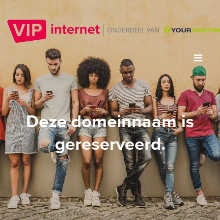
Deze domeinnaam is
gereserveerd.